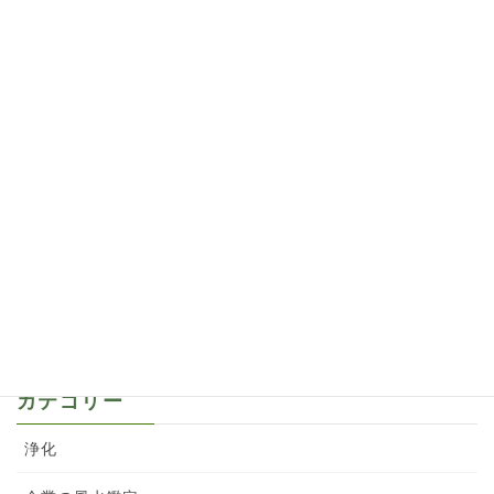
2022年6月8日
バラの切り花と庭のバラのトゲは風水的にどうな
の？
2022年4月27日
梅雨の前に、バラの病害虫対策をどうしてる？
2022年2月22日
深紅のバラ オマージュアバルバラの魅惑をご紹
介
2022年2月20日
カテゴリー
浄化