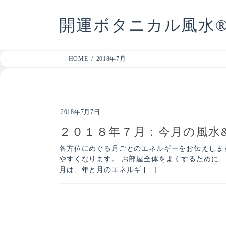
コ
ナ
開運ボタニカル風水® 
ン
ビ
テ
ゲ
ン
ー
HOME
2018年7月
ツ
シ
へ
ョ
ス
ン
キ
に
2018年7月7日
ッ
移
２０１８年７月：今月の風水
プ
動
各方位にめぐる月ごとのエネルギーをお伝えしま
やすくなります。 お部屋全体をよくするために
月は、年と月のエネルギ […]