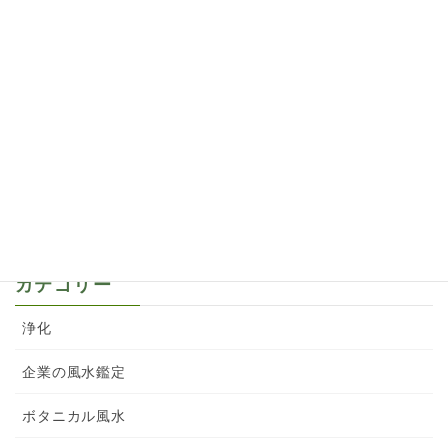
バラの切り花と庭のバラのトゲは風水的にどうな
の？
2022年4月27日
梅雨の前に、バラの病害虫対策をどうしてる？
2022年2月22日
深紅のバラ オマージュアバルバラの魅惑をご紹
介
2022年2月20日
カテゴリー
浄化
企業の風水鑑定
ボタニカル風水